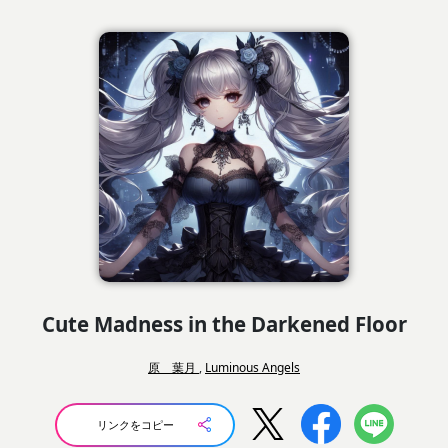
Cute Madness in the Darkened Floor
原 葉月
,
Luminous Angels
リンクをコピー