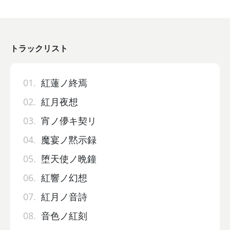
トラックリスト
01.
紅蓮ノ終焉
02.
紅月夜想
03.
宵ノ儚キ契リ
04.
魔宴ノ黙示録
05.
堕天使ノ晩鐘
06.
紅響ノ幻想
07.
紅月ノ音詩
08.
音色ノ紅刻