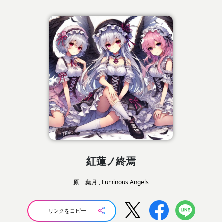
紅蓮ノ終焉
原 葉月
,
Luminous Angels
リンクをコピー