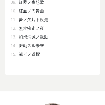
09.
紅夢ノ夜想歌
10.
紅血ノ円舞曲
11.
夢ノ欠片ト疾走
12.
無常疾走ノ夜
13.
幻想消滅ノ鼓動
14.
脈動スル未来
15.
滅ビノ道標