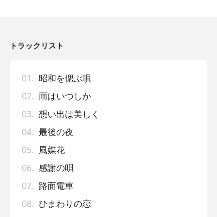
トラックリスト
01.
昭和を偲ぶ唄
02.
雨はいつしか
03.
想い出は美しく
04.
最後の夜
05.
風媒花
06.
感謝の唄
07.
路面電車
08.
ひまわりの恋