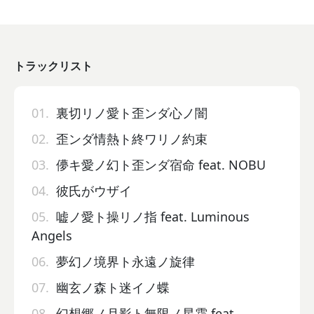
トラックリスト
01.
裏切リノ愛ト歪ンダ心ノ闇
02.
歪ンダ情熱ト終ワリノ約束
03.
儚キ愛ノ幻ト歪ンダ宿命 feat. NOBU
04.
彼氏がウザイ
05.
嘘ノ愛ト操リノ指 feat. Luminous
Angels
06.
夢幻ノ境界ト永遠ノ旋律
07.
幽玄ノ森ト迷イノ蝶
08.
幻想郷ノ月影ト無限ノ星霜 feat.