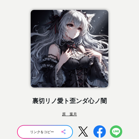
裏切リノ愛ト歪ンダ心ノ闇
原 葉月
リンクをコピー