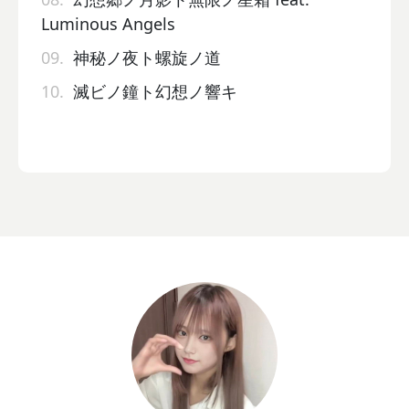
Luminous Angels
09.
神秘ノ夜ト螺旋ノ道
10.
滅ビノ鐘ト幻想ノ響キ