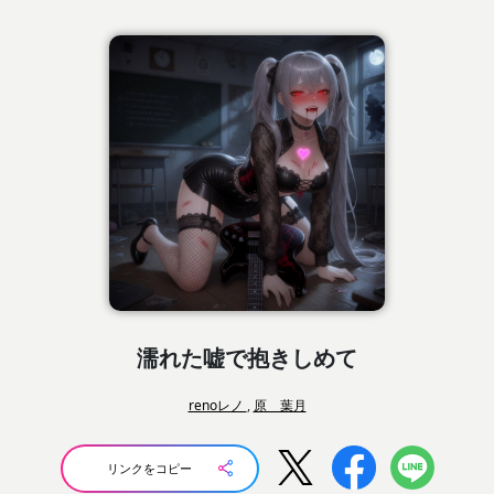
濡れた嘘で抱きしめて
renoレノ
,
原 葉月
リンクをコピー