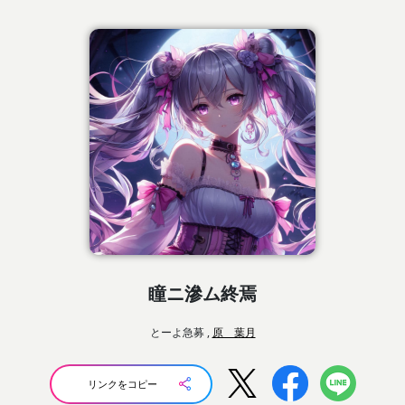
瞳ニ滲ム終焉
とーよ急募 ,
原 葉月
リンクをコピー