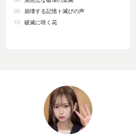
09.
崩壊する記憶ト滅びの声
10.
破滅に咲く花