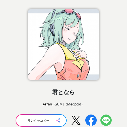
君となら
Arran
, GUMI（Megpoid）
リンクをコピー