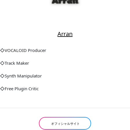
Arran
◇VOCALOID Producer
◇Track Maker
◇Synth Manipulator
◇Free Plugin Critic
オフィシャルサイト