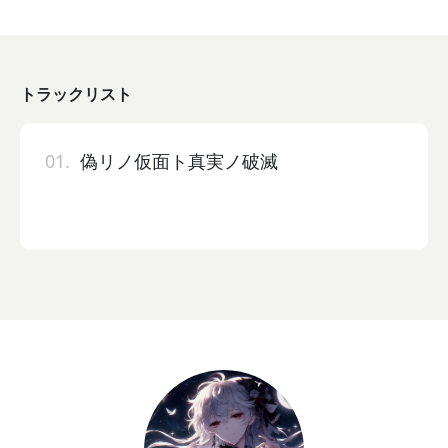
トラックリスト
01.
偽リノ仮面ト真実ノ破滅