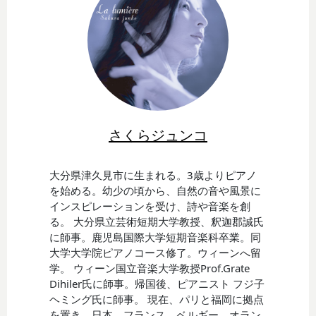
さくらジュンコ
大分県津久見市に生まれる。3歳よりピアノ
を始める。幼少の頃から、自然の音や風景に
インスピレーションを受け、詩や音楽を創
る。 大分県立芸術短期大学教授、釈迦郡誠氏
に師事。鹿児島国際大学短期音楽科卒業。同
大学大学院ピアノコース修了。ウィーンへ留
学。 ウィーン国立音楽大学教授Prof.Grate
Dihiler氏に師事。帰国後、ピアニスト フジ子
ヘミング氏に師事。 現在、パリと福岡に拠点
を置き、日本、フランス、ベルギー、オラン