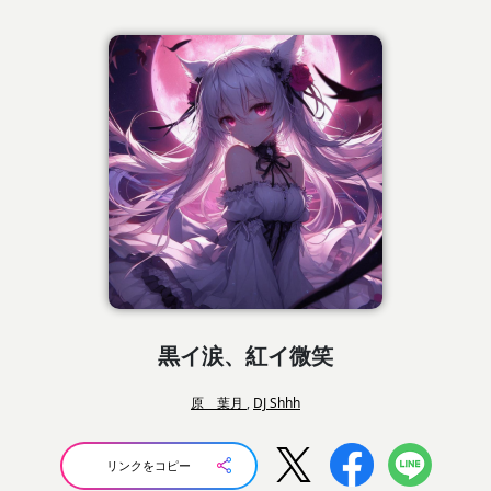
黒イ涙、紅イ微笑
原 葉月
,
DJ Shhh
リンクをコピー