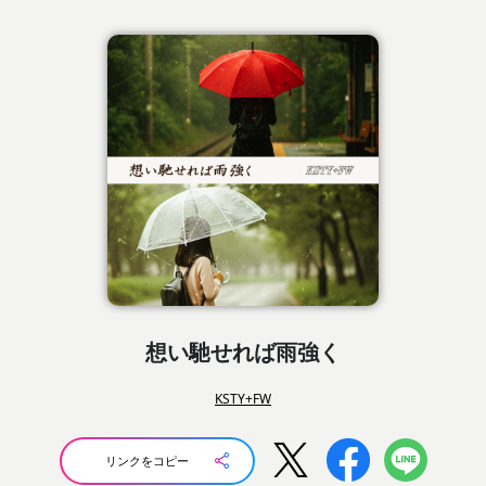
想い馳せれば雨強く
KSTY+FW
リンクをコピー