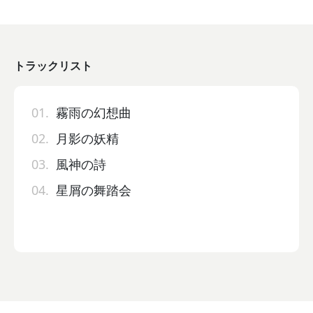
トラックリスト
01.
霧雨の幻想曲
02.
月影の妖精
03.
風神の詩
04.
星屑の舞踏会