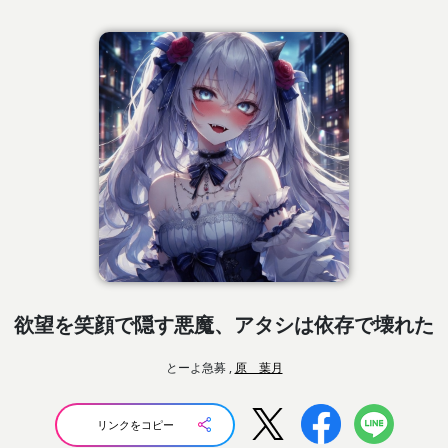
欲望を笑顔で隠す悪魔、アタシは依存で壊れた
とーよ急募 ,
原 葉月
リンクをコピー