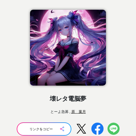
壊レタ電脳夢
とーよ急募 ,
原 葉月
リンクをコピー