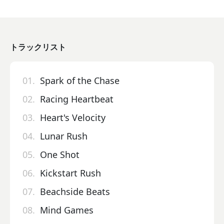
トラックリスト
01.
Spark of the Chase
02.
Racing Heartbeat
03.
Heart's Velocity
04.
Lunar Rush
05.
One Shot
06.
Kickstart Rush
07.
Beachside Beats
08.
Mind Games