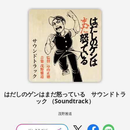
はだしのゲンはまだ怒っている サウンドトラ
ック （Soundtrack）
茂野雅道