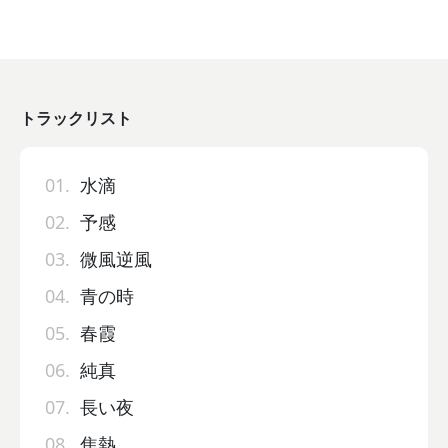
トラックリスト
01.
水滴
02.
予感
03.
微風逆風
04.
青の時
05.
春霞
06.
純真
07.
長い夜
08.
焦熱