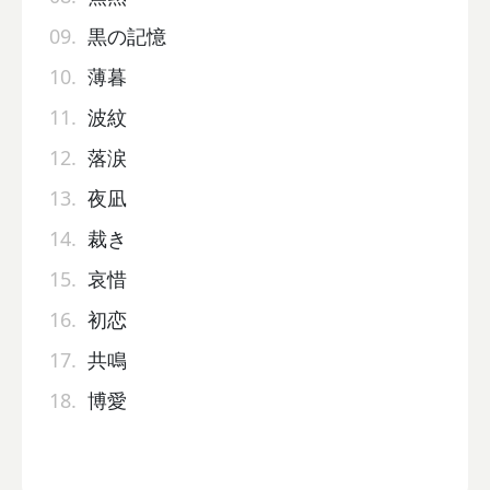
09.
黒の記憶
10.
薄暮
11.
波紋
12.
落涙
13.
夜凪
14.
裁き
15.
哀惜
16.
初恋
17.
共鳴
18.
博愛