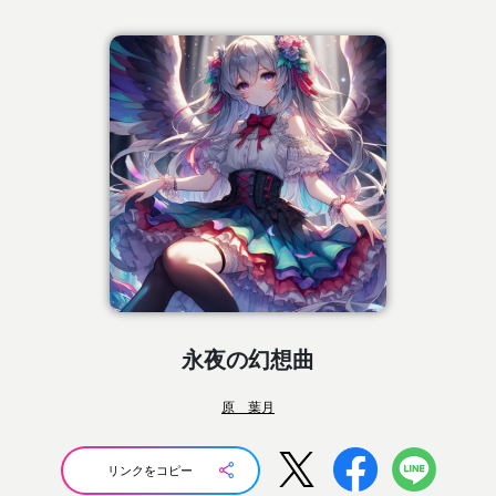
永夜の幻想曲
原 葉月
リンクをコピー