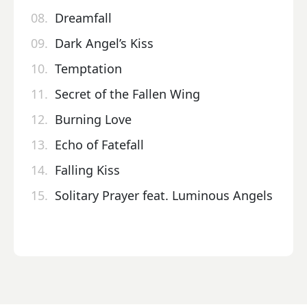
08.
Dreamfall
09.
Dark Angel’s Kiss
10.
Temptation
11.
Secret of the Fallen Wing
12.
Burning Love
13.
Echo of Fatefall
14.
Falling Kiss
15.
Solitary Prayer feat. Luminous Angels