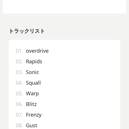
トラックリスト
01.
overdrive
02.
Rapids
03.
Sonic
04.
Squall
05.
Warp
06.
Blitz
07.
Frenzy
08.
Gust