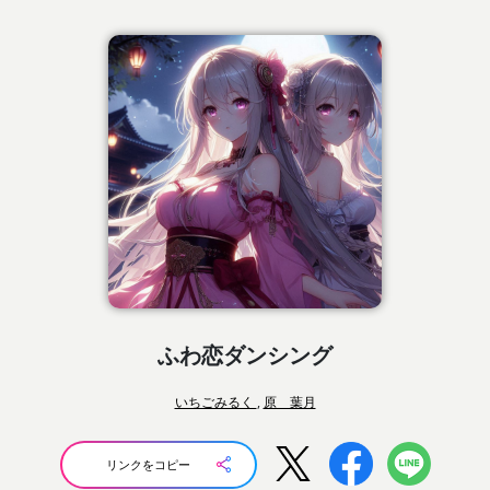
ふわ恋ダンシング
いちごみるく
,
原 葉月
リンクをコピー