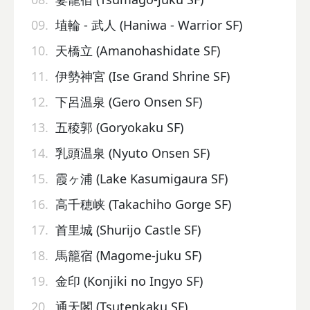
09.
埴輪 - 武人 (Haniwa - Warrior SF)
10.
天橋立 (Amanohashidate SF)
11.
伊勢神宮 (Ise Grand Shrine SF)
12.
下呂温泉 (Gero Onsen SF)
13.
五稜郭 (Goryokaku SF)
14.
乳頭温泉 (Nyuto Onsen SF)
15.
霞ヶ浦 (Lake Kasumigaura SF)
16.
高千穂峡 (Takachiho Gorge SF)
17.
首里城 (Shurijo Castle SF)
18.
馬籠宿 (Magome-juku SF)
19.
金印 (Konjiki no Ingyo SF)
20.
通天閣 (Tsutenkaku SF)