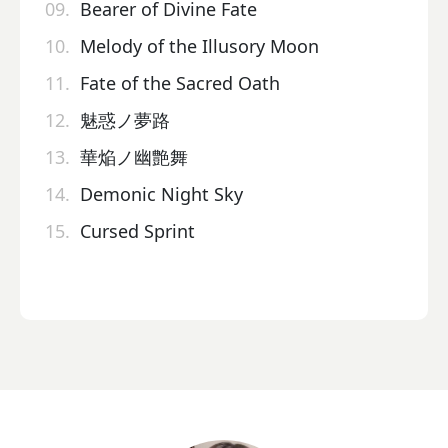
09.
Bearer of Divine Fate
10.
Melody of the Illusory Moon
11.
Fate of the Sacred Oath
12.
魅惑ノ夢路
13.
華焔ノ幽艶舞
14.
Demonic Night Sky
15.
Cursed Sprint