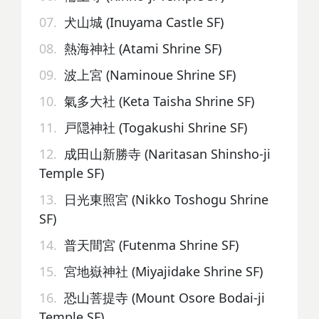
07.
犬山城 (Inuyama Castle SF)
08.
熱海神社 (Atami Shrine SF)
09.
波上宮 (Naminoue Shrine SF)
10.
氣多大社 (Keta Taisha Shrine SF)
11.
戸隠神社 (Togakushi Shrine SF)
12.
成田山新勝寺 (Naritasan Shinsho-ji
Temple SF)
13.
日光東照宮 (Nikko Toshogu Shrine
SF)
14.
普天間宮 (Futenma Shrine SF)
15.
宮地嶽神社 (Miyajidake Shrine SF)
16.
恐山菩提寺 (Mount Osore Bodai-ji
Temple SF)