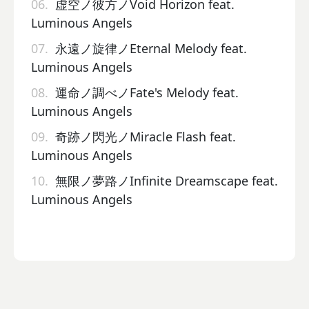
06.
虚空ノ彼方ノVoid Horizon feat.
Luminous Angels
07.
永遠ノ旋律ノEternal Melody feat.
Luminous Angels
08.
運命ノ調べノFate's Melody feat.
Luminous Angels
09.
奇跡ノ閃光ノMiracle Flash feat.
Luminous Angels
10.
無限ノ夢路ノInfinite Dreamscape feat.
Luminous Angels