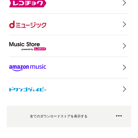
全てのダウンロードストアを表示する