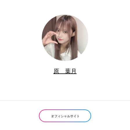
原 葉月
オフィシャルサイト