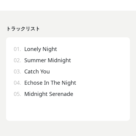
トラックリスト
01.
Lonely Night
02.
Summer Midnight
03.
Catch You
04.
Echose In The Night
05.
Midnight Serenade