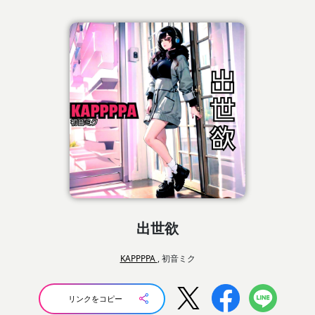
出世欲
KAPPPPA
, 初音ミク
リンクをコピー