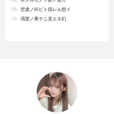
09.
空虚ノ叫ビト揺レル想イ
10.
渇望ノ果テニ見エタ幻