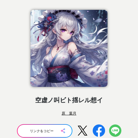
空虚ノ叫ビト揺レル想イ
原 葉月
リンクをコピー