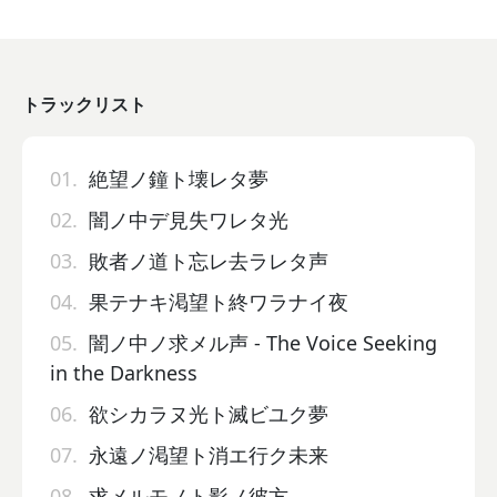
トラックリスト
01.
絶望ノ鐘ト壊レタ夢
02.
闇ノ中デ見失ワレタ光
03.
敗者ノ道ト忘レ去ラレタ声
04.
果テナキ渇望ト終ワラナイ夜
05.
闇ノ中ノ求メル声 - The Voice Seeking
in the Darkness
06.
欲シカラヌ光ト滅ビユク夢
07.
永遠ノ渇望ト消エ行ク未来
08.
求メルモノト影ノ彼方