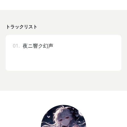
トラックリスト
01.
夜ニ響ク幻声