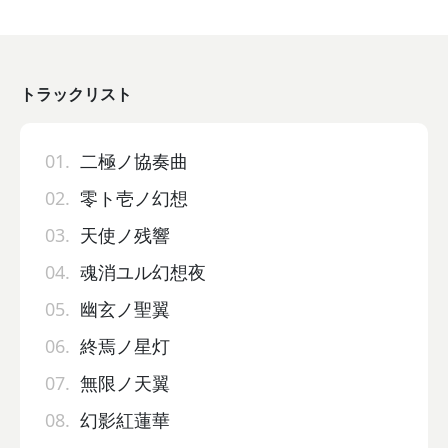
トラックリスト
01.
二極ノ協奏曲
02.
零ト壱ノ幻想
03.
天使ノ残響
04.
魂消ユル幻想夜
05.
幽玄ノ聖翼
06.
終焉ノ星灯
07.
無限ノ天翼
08.
幻影紅蓮華