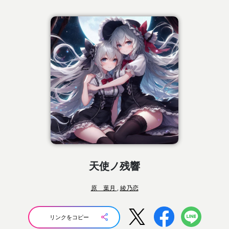
天使ノ残響
原 葉月
,
綾乃恋
リンクをコピー