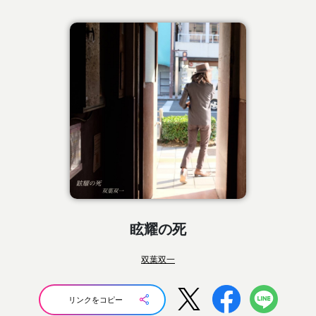
眩耀の死
双葉双一
リンクをコピー