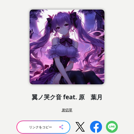
翼ノ哭ク音 feat. 原 葉月
弟切草
リンクをコピー