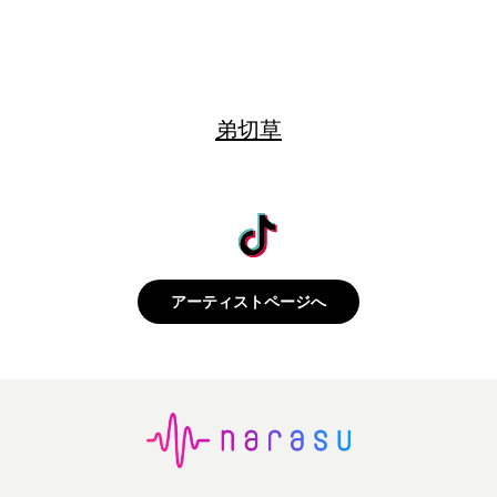
弟切草
アーティストページへ