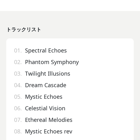
トラックリスト
01.
Spectral Echoes
02.
Phantom Symphony
03.
Twilight Illusions
04.
Dream Cascade
05.
Mystic Echoes
06.
Celestial Vision
07.
Ethereal Melodies
08.
Mystic Echoes rev