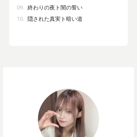
09.
終わりの夜ト闇の誓い
10.
隠された真実ト暗い道