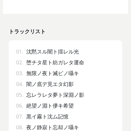
トラックリスト
01.
沈黙スル闇ト揺レル光
02.
堕チタ星ト紡ガレタ運命
03.
無限ノ夜ト滅ビノ囁キ
04.
闇ノ底デ見エタ幻影
05.
忘レラレタ夢ト深淵ノ影
06.
絶望ノ淵ト儚キ希望
07.
黒イ霧ト沈ム記憶
08.
夜ノ静寂ト忘却ノ囁キ