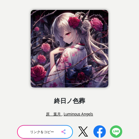
終日ノ色葬
原 葉月
,
Luminous Angels
リンクをコピー