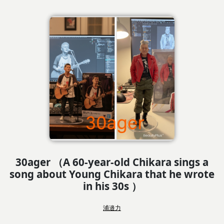
30ager （A 60-year-old Chikara sings a
song about Young Chikara that he wrote
in his 30s ）
浦邉力