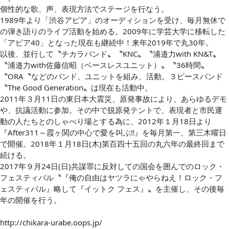
個性的な歌、声、表現方法でステージを行なう。
1989年より「渋谷アピア」のオーディションを受け、毎月無休で
の弾き語りのライブ活動を始める。2009年に学芸大学に移転した
「アピア40」となった現在も継続中！来年2019年で丸30年。
以後、並行して〝チカラバンド〟〝KNC〟〝浦邉力with KN&T〟
〝浦邉力with佐藤信昭（ベースレスユニット）〟〝36時間〟
〝ORA〝などのバンド、ユニットを組み、活動。３ピースバンド
〝The Good Generation〟は現在も活動中。
2011年３月11日の東日本大震災、原発事故により、あらゆるデモ
や、抗議活動に参加。その中で脱原発テントで、表現者と市民運
動の人たちとのしゃべり場とする為に、2012年１月18日より
『After311～霞ヶ関の中心で愛を叫ぶ‼』を毎月第一、第三木曜日
で開催。2018年１月18日(木)第百四十五回の丸六年の最終回まで
続ける。
2017年９月24日(日)共謀罪に反対しての国会を囲んでのロック・
フェスティバル〝『俺の自由はヤツラにゃやらねえ！ロック・フ
ェスティバル』略して『イットク フェス』〟を主催し、その後毎
年の開催を行う。
http://chikara-urabe.oops.jp/