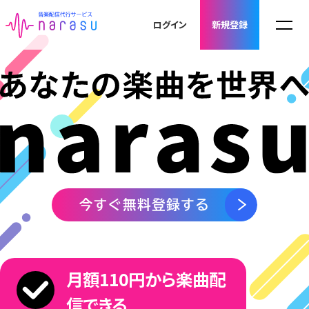
4
ログイン
新規登録
5
6
7
「ArtistSpike」は、「narasu」を利用するアーティ
月額110円から楽曲配
ストがより充実した音楽活動を 行えるようにする
ための、追加費用不要のサポートサービスです。
信できる