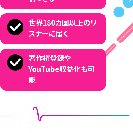
8
デジタルプロモーションやアーティストブランディ
ングにおいて大きな実績を残 しているZULAチー
ムと連携、強力で包括的なサポートを提供しま
9
世界180カ国以上のリ
す。
スナーに届く
※「ArtistSpike」は、キュレーターの判断によりサポートの
内容を設定させていただきます。
0
著作権登録や
「ArtistSpike」が提供するサポート
YouTube収益化も可
・楽曲のプレイリストインなどを後押しするサブ
能
ミット機能の利用
1
・デジタルプロモーションのサポート
・版権管理のサポート
・カバー動画の収益化サポート