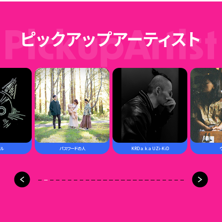
8
9
ル
パスワードの人
KRD a.k.a UZi-KiD