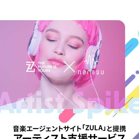
7
8
9
0