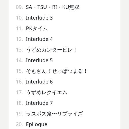
09.
SA・TSU・RI・KU無双
10.
Interlude 3
11.
PKタイム
12.
Interlude 4
13.
うずめカンタービレ！
14.
Interlude 5
15.
そもさん！せっぱつまる！
16.
Interlude 6
17.
うずめレクイエム
18.
Interlude 7
19.
ラスボス祭〜リプライズ
20.
Epilogue