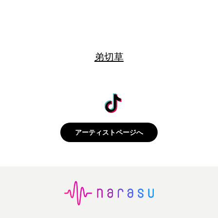
弟切草
アーティストページへ