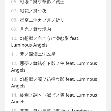
06.
戦場ニ舞ウ華影ノ戦士
07.
戦花ノ舞ウ夜
08.
星空ニ浮カブ月ノ祈リ
09.
月光ノ舞ウ境内
10.
幻想郷ノ向こうに潜む影 feat.
Luminous Angels
11.
夢ノ深淵ニ沈ム星
12.
悪夢ノ舞踏会ト影ノ主 feat. Luminous
Angels
13.
幻想郷ノ闇ヲ彷徨ウ影 feat. Luminous
Angels
14.
終焉ノ調ベト滅ビノ舞 feat. Luminous
Angels
15.
闇夜ニ舞ウ悪夢ノ蝶 feat. Luminous