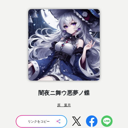
闇夜ニ舞ウ悪夢ノ蝶
原 葉月
リンクをコピー