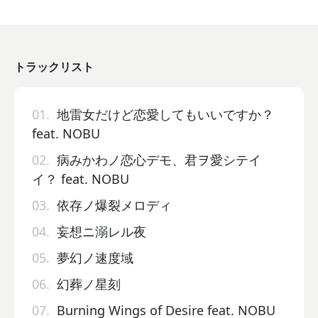
トラックリスト
01.
地雷女だけど恋愛してもいいですか？
feat. NOBU
02.
病みかわノ恋心デモ、君ヲ愛シテイ
イ？ feat. NOBU
03.
依存ノ爆裂メロディ
04.
妄想ニ溺レル夜
05.
夢幻ノ速度域
06.
幻葬ノ星刻
07.
Burning Wings of Desire feat. NOBU