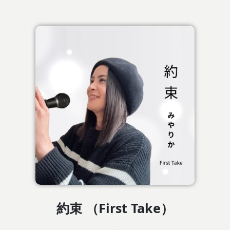
約束 （First Take）