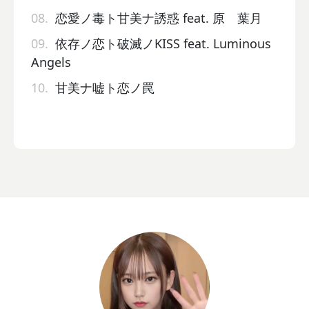
08.
恋愛ノ毒ト甘美ナ誘惑 feat. 原 葉月
09.
依存ノ恋ト破滅ノKISS feat. Luminous
Angels
10.
甘美ナ嘘ト恋ノ罠