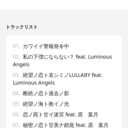
トラックリスト
01.
カワイイ警報発令中
02.
私の下僕にならない？ feat. Luminous
Angels
03.
絶望ノ恋ト哀シミノLULLABY feat.
Luminous Angels
04.
断絶ノ恋ト過去ノ影
05.
絶望ノ海ト救イノ光
06.
恋ノ罠ト甘イ迷宮 feat. 原 葉月
07.
秘密ノ恋ト甘美ナ錯覚 feat. 原 葉月