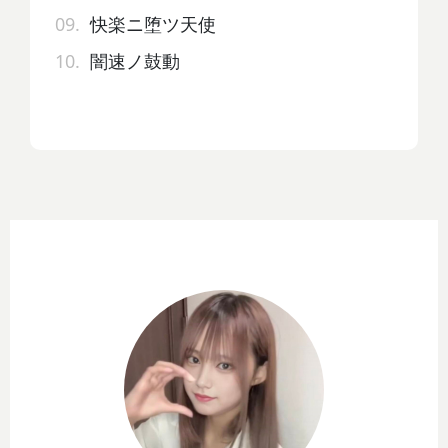
09.
快楽ニ堕ツ天使
10.
闇速ノ鼓動