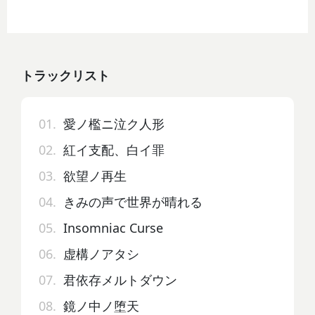
トラックリスト
01.
愛ノ檻ニ泣ク人形
02.
紅イ支配、白イ罪
03.
欲望ノ再生
04.
きみの声で世界が晴れる
05.
Insomniac Curse
06.
虚構ノアタシ
07.
君依存メルトダウン
08.
鏡ノ中ノ堕天