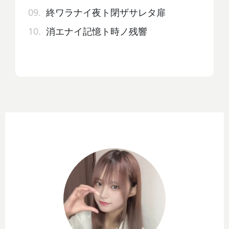
09.
終ワラナイ夜ト閉ザサレタ扉
10.
消エナイ記憶ト時ノ残響