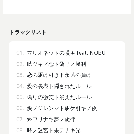
トラックリスト
01.
マリオネットの嘆キ feat. NOBU
02.
嘘ツキノ恋ト偽リノ勝利
03.
恋の駆け引きト永遠の負け
04.
愛の裏表ト隠されたルール
05.
偽りの微笑ト消えたルール
06.
愛ノジレンマト駆ケ引キノ夜
07.
終ワリナキ夢ノ旋律
08.
時ノ迷宮ト果テナキ光