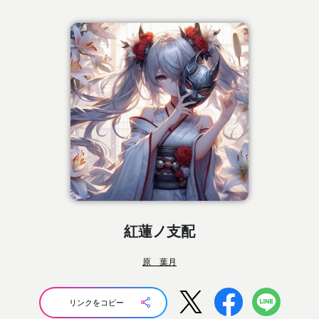
紅蓮ノ支配
原 葉月
リンクをコピー