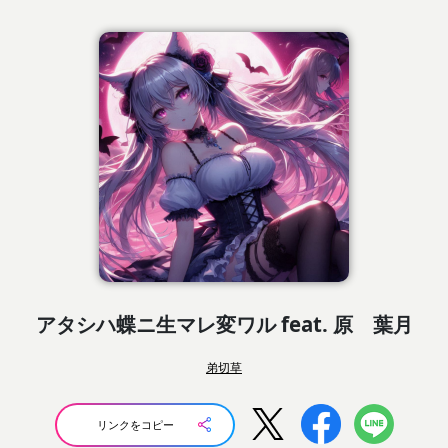
アタシハ蝶ニ生マレ変ワル feat. 原 葉月
弟切草
リンクをコピー