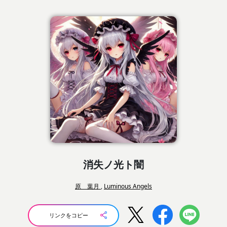
消失ノ光ト闇
原 葉月
,
Luminous Angels
リンクをコピー