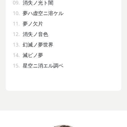
09.
消失ノ光ト闇
10.
夢ハ虚空ニ溶ケル
11.
夢ノ欠片
12.
消失ノ音色
13.
幻滅ノ夢世界
14.
滅ビノ夢
15.
星空ニ消エル調ベ