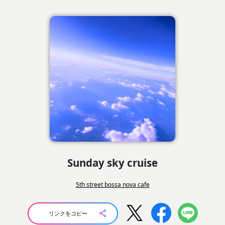
Sunday sky cruise
5th street bossa nova cafe
リンクをコピー