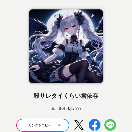
殺サレタイくらい君依存
原 葉月
,
DJ Shhh
リンクをコピー